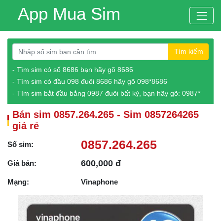
App Mua Sim
Tìm kiếm
- Tìm sim có số 8686 bạn hãy gõ 8686
- Tìm sim có đầu 098 đuôi 8686 hãy gõ 098*8686
- Tìm sim bắt đầu bằng 0987 đuôi bất kỳ, bạn hãy gõ: 0987*
Bán sim 0857.264.265 - Sim 0857264265
giá rẻ
0857.264.265
Số sim:
600,000 đ
Giá bán:
Mạng:
Vinaphone