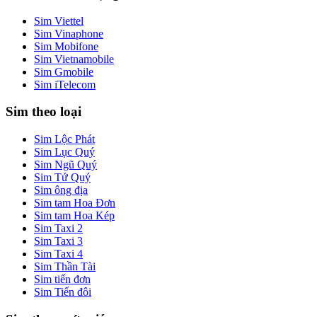
Sim Viettel
Sim Vinaphone
Sim Mobifone
Sim Vietnamobile
Sim Gmobile
Sim iTelecom
Sim theo loại
Sim Lộc Phát
Sim Lục Quý
Sim Ngũ Quý
Sim Tứ Quý
Sim ông địa
Sim tam Hoa Đơn
Sim tam Hoa Kép
Sim Taxi 2
Sim Taxi 3
Sim Taxi 4
Sim Thần Tài
Sim tiến đơn
Sim Tiến đôi