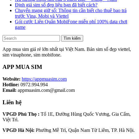
Định giá sim số đẹp liệu bạn đã biết cách?
Chuyển mạng giữ số: Thông tin cần biết cho thuê bao trả
trước Vina, Mobi và Viettel
Gói cước Liên Quân MobiFone miễn phí 100% data chơi
game
Tìm kiếm
App mua sim giá rẻ lớn nhất tại Việt Nam. Bán sim số đẹp viettel,
sim vinaphone, sim mobifone.
APP MUA SIM
Website:
https://appmuasim.com
Hotline:
0972.994.994
Email:
appmuasim.com@gmail.com
Liên hệ
VPGD Phú Thọ :
Tổ 1E, Đường Hùng Quốc Vương, Gia Cẩm,
Việt Trì.
VPGD Hà Nội:
Phường Mễ Trì, Quận Nam Từ Liêm, TP. Hà Nội.