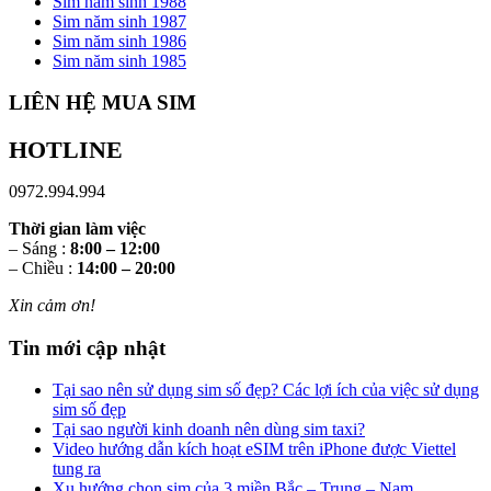
Sim năm sinh 1988
Sim năm sinh 1987
Sim năm sinh 1986
Sim năm sinh 1985
LIÊN HỆ MUA SIM
HOTLINE
0972.994.994
Thời gian làm việc
– Sáng :
8:00 – 12:00
– Chiều :
14:00 – 20:00
Xin cảm ơn!
Tin mới cập nhật
Tại sao nên sử dụng sim số đẹp? Các lợi ích của việc sử dụng
sim số đẹp
Tại sao người kinh doanh nên dùng sim taxi?
Video hướng dẫn kích hoạt eSIM trên iPhone được Viettel
tung ra
Xu hướng chọn sim của 3 miền Bắc – Trung – Nam