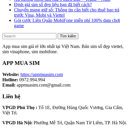
Định giá sim số đẹp liệu bạn đã biết cách?
Chuyển mạng giữ số: Thông tin cần biết cho thuê bao trả
trước Vina, Mobi và Viettel
Gói cước Liên Quân MobiFone miễn phí 100% data chơi
game
Tìm kiếm
App mua sim giá rẻ lớn nhất tại Việt Nam. Bán sim số đẹp viettel,
sim vinaphone, sim mobifone.
APP MUA SIM
Website:
https://appmuasim.com
Hotline:
0972.994.994
Email:
appmuasim.com@gmail.com
Liên hệ
VPGD Phú Thọ :
Tổ 1E, Đường Hùng Quốc Vương, Gia Cẩm,
Việt Trì.
VPGD Hà Nội:
Phường Mễ Trì, Quận Nam Từ Liêm, TP. Hà Nội.