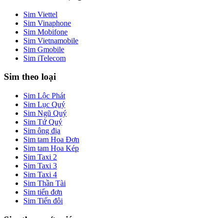
Sim Viettel
Sim Vinaphone
Sim Mobifone
Sim Vietnamobile
Sim Gmobile
Sim iTelecom
Sim theo loại
Sim Lộc Phát
Sim Lục Quý
Sim Ngũ Quý
Sim Tứ Quý
Sim ông địa
Sim tam Hoa Đơn
Sim tam Hoa Kép
Sim Taxi 2
Sim Taxi 3
Sim Taxi 4
Sim Thần Tài
Sim tiến đơn
Sim Tiến đôi