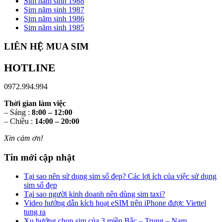
Sim năm sinh 1988
Sim năm sinh 1987
Sim năm sinh 1986
Sim năm sinh 1985
LIÊN HỆ MUA SIM
HOTLINE
0972.994.994
Thời gian làm việc
– Sáng :
8:00 – 12:00
– Chiều :
14:00 – 20:00
Xin cảm ơn!
Tin mới cập nhật
Tại sao nên sử dụng sim số đẹp? Các lợi ích của việc sử dụng
sim số đẹp
Tại sao người kinh doanh nên dùng sim taxi?
Video hướng dẫn kích hoạt eSIM trên iPhone được Viettel
tung ra
Xu hướng chọn sim của 3 miền Bắc – Trung – Nam