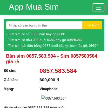
App Mua Sim
Tìm kiếm
- Tìm sim có số 8686 bạn hãy gõ 8686
- Tìm sim có đầu 098 đuôi 8686 hãy gõ 098*8686
- Tìm sim bắt đầu bằng 0987 đuôi bất kỳ, bạn hãy gõ: 0987*
Bán sim 0857.583.584 - Sim 0857583584
giá rẻ
0857.583.584
Số sim:
600,000 đ
Giá bán:
Mạng:
Vinaphone
Hỗ trợ giao sim 0857.583.584 toàn quốc.