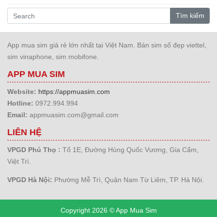
Tìm kiếm
App mua sim giá rẻ lớn nhất tại Việt Nam. Bán sim số đẹp viettel,
sim vinaphone, sim mobifone.
APP MUA SIM
Website:
https://appmuasim.com
Hotline:
0972.994.994
Email:
appmuasim.com@gmail.com
LIÊN HỆ
VPGD Phú Thọ :
Tổ 1E, Đường Hùng Quốc Vương, Gia Cẩm,
Việt Trì.
VPGD Hà Nội:
Phường Mễ Trì, Quận Nam Từ Liêm, TP. Hà Nội.
Copyright 2026 © App Mua Sim