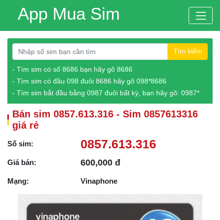
App Mua Sim
Tìm kiếm
- Tìm sim có số 8686 bạn hãy gõ 8686
- Tìm sim có đầu 098 đuôi 8686 hãy gõ 098*8686
- Tìm sim bắt đầu bằng 0987 đuôi bất kỳ, bạn hãy gõ: 0987*
Bán sim 0857.613.316 - Sim 0857613316
giá rẻ
0857.613.316
Số sim:
600,000 đ
Giá bán:
Mạng:
Vinaphone