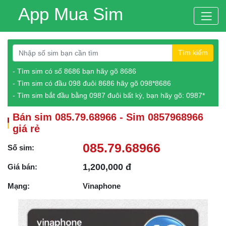
App Mua Sim
Tìm kiếm
- Tìm sim có số 8686 bạn hãy gõ 8686
- Tìm sim có đầu 098 đuôi 8686 hãy gõ 098*8686
- Tìm sim bắt đầu bằng 0987 đuôi bất kỳ, bạn hãy gõ: 0987*
Bán sim 085.79.68966 - Sim 0857968966
giá rẻ
085.79.68966
Số sim:
1,200,000 đ
Giá bán:
Mạng:
Vinaphone