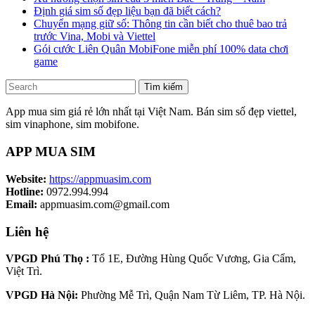
Định giá sim số đẹp liệu bạn đã biết cách?
Chuyển mạng giữ số: Thông tin cần biết cho thuê bao trả
trước Vina, Mobi và Viettel
Gói cước Liên Quân MobiFone miễn phí 100% data chơi
game
Tìm kiếm
App mua sim giá rẻ lớn nhất tại Việt Nam. Bán sim số đẹp viettel,
sim vinaphone, sim mobifone.
APP MUA SIM
Website:
https://appmuasim.com
Hotline:
0972.994.994
Email:
appmuasim.com@gmail.com
Liên hệ
VPGD Phú Thọ :
Tổ 1E, Đường Hùng Quốc Vương, Gia Cẩm,
Việt Trì.
VPGD Hà Nội:
Phường Mễ Trì, Quận Nam Từ Liêm, TP. Hà Nội.