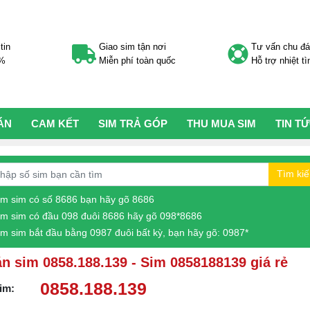
tin
Giao sim tận nơi
Tư vấn chu đ
0%
Miễn phí toàn quốc
Hỗ trợ nhiệt tì
ÁN
CAM KẾT
SIM TRẢ GÓP
THU MUA SIM
TIN T
Tìm ki
ìm sim có số 8686 bạn hãy gõ 8686
ìm sim có đầu 098 đuôi 8686 hãy gõ 098*8686
ìm sim bắt đầu bằng 0987 đuôi bất kỳ, bạn hãy gõ: 0987*
n sim 0858.188.139 - Sim 0858188139 giá rẻ
0858.188.139
im: