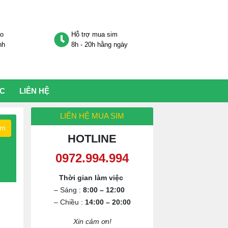
áo
Hỗ trợ mua sim
nh
8h - 20h hằng ngày
ỨC
LIÊN HỆ
LIÊN HỆ MUA SIM
ếm
HOTLINE
0972.994.994
Thời gian làm việc
– Sáng :
8:00 – 12:00
– Chiều :
14:00 – 20:00
Xin cảm ơn!