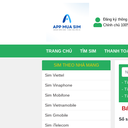
Đăng ký thông 
Chỉnh chủ 10
TRANG CHỦ
TÌM SIM
THANH TO
SIM THEO NHÀ MẠNG
Sim Viettel
- T
Sim Vinaphone
- T
Sim Mobifone
- T
Sim Vietnamobile
Bá
Sim Gmobile
Số s
Sim iTelecom