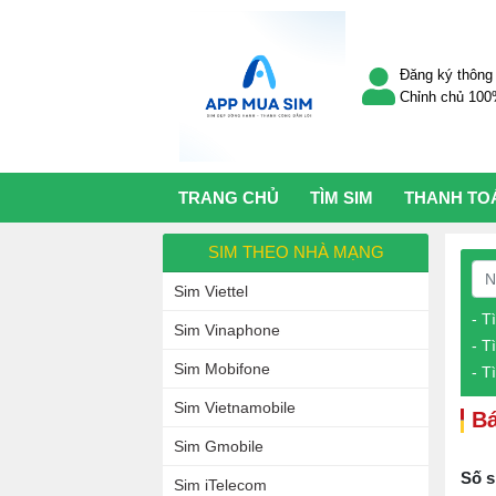
Đăng ký thông 
Chỉnh chủ 10
TRANG CHỦ
TÌM SIM
THANH TO
SIM THEO NHÀ MẠNG
Sim Viettel
- T
Sim Vinaphone
- T
Sim Mobifone
- T
Sim Vietnamobile
Bá
Sim Gmobile
Số s
Sim iTelecom