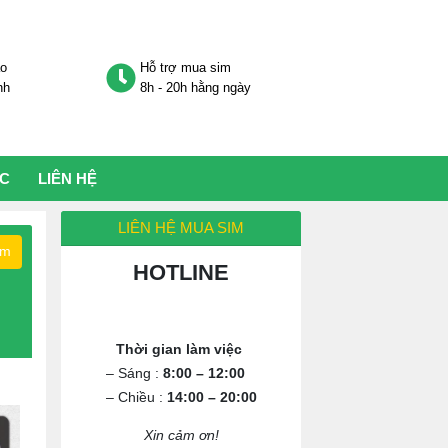
áo
Hỗ trợ mua sim
nh
8h - 20h hằng ngày
ỨC
LIÊN HỆ
LIÊN HỆ MUA SIM
ếm
HOTLINE
0972.994.994
Thời gian làm việc
– Sáng :
8:00 – 12:00
– Chiều :
14:00 – 20:00
Xin cảm ơn!