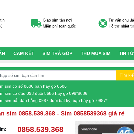
tin
Giao sim tận nơi
Tư vấn chu đ
0%
Miễn phí toàn quốc
Hỗ trợ nhiệt tì
ÁN
CAM KẾT
SIM TRẢ GÓP
THU MUA SIM
TIN T
Tìm ki
ìm sim có số 8686 bạn hãy gõ 8686
ìm sim có đầu 098 đuôi 8686 hãy gõ 098*8686
ìm sim bắt đầu bằng 0987 đuôi bất kỳ, bạn hãy gõ: 0987*
n sim 0858.539.368 - Sim 0858539368 giá rẻ
0858.539.368
im: