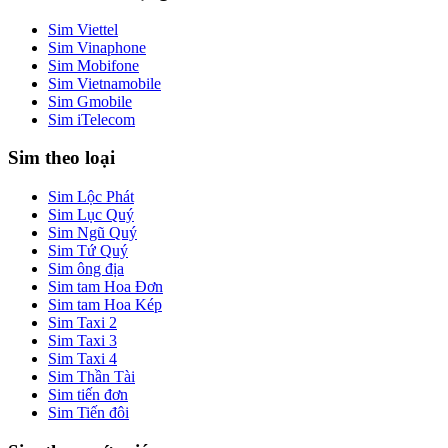
Sim Viettel
Sim Vinaphone
Sim Mobifone
Sim Vietnamobile
Sim Gmobile
Sim iTelecom
Sim theo loại
Sim Lộc Phát
Sim Lục Quý
Sim Ngũ Quý
Sim Tứ Quý
Sim ông địa
Sim tam Hoa Đơn
Sim tam Hoa Kép
Sim Taxi 2
Sim Taxi 3
Sim Taxi 4
Sim Thần Tài
Sim tiến đơn
Sim Tiến đôi