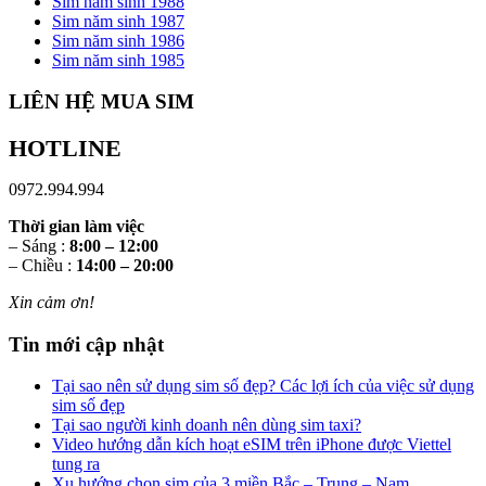
Sim năm sinh 1988
Sim năm sinh 1987
Sim năm sinh 1986
Sim năm sinh 1985
LIÊN HỆ MUA SIM
HOTLINE
0972.994.994
Thời gian làm việc
– Sáng :
8:00 – 12:00
– Chiều :
14:00 – 20:00
Xin cảm ơn!
Tin mới cập nhật
Tại sao nên sử dụng sim số đẹp? Các lợi ích của việc sử dụng
sim số đẹp
Tại sao người kinh doanh nên dùng sim taxi?
Video hướng dẫn kích hoạt eSIM trên iPhone được Viettel
tung ra
Xu hướng chọn sim của 3 miền Bắc – Trung – Nam