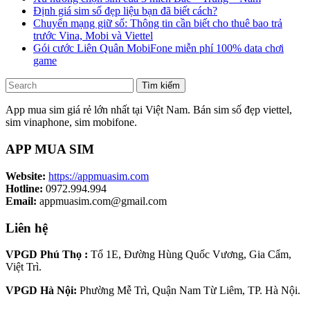
Định giá sim số đẹp liệu bạn đã biết cách?
Chuyển mạng giữ số: Thông tin cần biết cho thuê bao trả
trước Vina, Mobi và Viettel
Gói cước Liên Quân MobiFone miễn phí 100% data chơi
game
Tìm kiếm
App mua sim giá rẻ lớn nhất tại Việt Nam. Bán sim số đẹp viettel,
sim vinaphone, sim mobifone.
APP MUA SIM
Website:
https://appmuasim.com
Hotline:
0972.994.994
Email:
appmuasim.com@gmail.com
Liên hệ
VPGD Phú Thọ :
Tổ 1E, Đường Hùng Quốc Vương, Gia Cẩm,
Việt Trì.
VPGD Hà Nội:
Phường Mễ Trì, Quận Nam Từ Liêm, TP. Hà Nội.