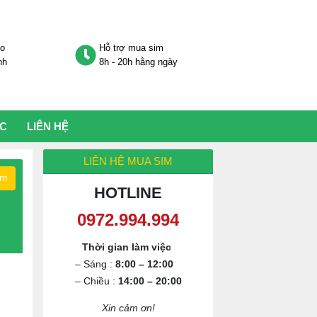
áo
Hỗ trợ mua sim
nh
8h - 20h hằng ngày
ỨC
LIÊN HỆ
LIÊN HỆ MUA SIM
ếm
HOTLINE
Thời gian làm việc
– Sáng :
8:00 – 12:00
– Chiều :
14:00 – 20:00
Xin cảm ơn!