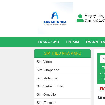
Đăng ký thông 
Chỉnh chủ 10
TRANG CHỦ
TÌM SIM
THANH TO
SIM THEO NHÀ MẠNG
Sim Viettel
- T
Sim Vinaphone
- T
Sim Mobifone
- T
Sim Vietnamobile
Bá
Sim Gmobile
Số s
Sim iTelecom