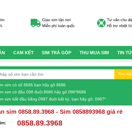
tin
Giao sim tận nơi
Tư vấn chu đ
0%
Miễn phí toàn quốc
Hỗ trợ nhiệt tì
ÁN
CAM KẾT
SIM TRẢ GÓP
THU MUA SIM
TIN T
Tìm ki
ìm sim có số 8686 bạn hãy gõ 8686
ìm sim có đầu 098 đuôi 8686 hãy gõ 098*8686
ìm sim bắt đầu bằng 0987 đuôi bất kỳ, bạn hãy gõ: 0987*
n sim 0858.89.3968 - Sim 0858893968 giá rẻ
0858.89.3968
im: