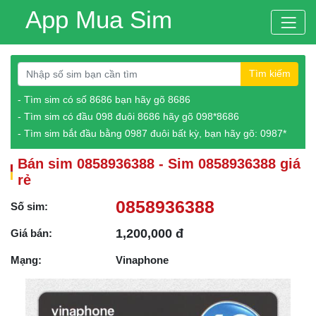
App Mua Sim
Tìm kiếm
- Tìm sim có số 8686 bạn hãy gõ 8686
- Tìm sim có đầu 098 đuôi 8686 hãy gõ 098*8686
- Tìm sim bắt đầu bằng 0987 đuôi bất kỳ, bạn hãy gõ: 0987*
Bán sim 0858936388 - Sim 0858936388 giá
rẻ
0858936388
Số sim:
1,200,000 đ
Giá bán:
Mạng:
Vinaphone