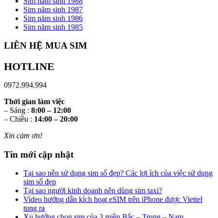
Sim năm sinh 1988
Sim năm sinh 1987
Sim năm sinh 1986
Sim năm sinh 1985
LIÊN HỆ MUA SIM
HOTLINE
0972.994.994
Thời gian làm việc
– Sáng :
8:00 – 12:00
– Chiều :
14:00 – 20:00
Xin cảm ơn!
Tin mới cập nhật
Tại sao nên sử dụng sim số đẹp? Các lợi ích của việc sử dụng
sim số đẹp
Tại sao người kinh doanh nên dùng sim taxi?
Video hướng dẫn kích hoạt eSIM trên iPhone được Viettel
tung ra
Xu hướng chọn sim của 3 miền Bắc – Trung – Nam