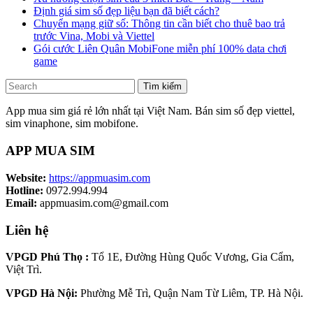
Định giá sim số đẹp liệu bạn đã biết cách?
Chuyển mạng giữ số: Thông tin cần biết cho thuê bao trả
trước Vina, Mobi và Viettel
Gói cước Liên Quân MobiFone miễn phí 100% data chơi
game
Tìm kiếm
App mua sim giá rẻ lớn nhất tại Việt Nam. Bán sim số đẹp viettel,
sim vinaphone, sim mobifone.
APP MUA SIM
Website:
https://appmuasim.com
Hotline:
0972.994.994
Email:
appmuasim.com@gmail.com
Liên hệ
VPGD Phú Thọ :
Tổ 1E, Đường Hùng Quốc Vương, Gia Cẩm,
Việt Trì.
VPGD Hà Nội:
Phường Mễ Trì, Quận Nam Từ Liêm, TP. Hà Nội.