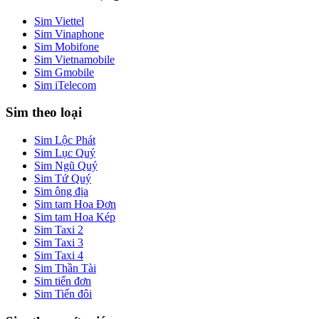
Sim Viettel
Sim Vinaphone
Sim Mobifone
Sim Vietnamobile
Sim Gmobile
Sim iTelecom
Sim theo loại
Sim Lộc Phát
Sim Lục Quý
Sim Ngũ Quý
Sim Tứ Quý
Sim ông địa
Sim tam Hoa Đơn
Sim tam Hoa Kép
Sim Taxi 2
Sim Taxi 3
Sim Taxi 4
Sim Thần Tài
Sim tiến đơn
Sim Tiến đôi