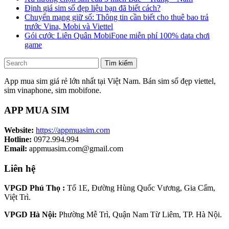
Định giá sim số đẹp liệu bạn đã biết cách?
Chuyển mạng giữ số: Thông tin cần biết cho thuê bao trả
trước Vina, Mobi và Viettel
Gói cước Liên Quân MobiFone miễn phí 100% data chơi
game
Tìm kiếm
App mua sim giá rẻ lớn nhất tại Việt Nam. Bán sim số đẹp viettel,
sim vinaphone, sim mobifone.
APP MUA SIM
Website:
https://appmuasim.com
Hotline:
0972.994.994
Email:
appmuasim.com@gmail.com
Liên hệ
VPGD Phú Thọ :
Tổ 1E, Đường Hùng Quốc Vương, Gia Cẩm,
Việt Trì.
VPGD Hà Nội:
Phường Mễ Trì, Quận Nam Từ Liêm, TP. Hà Nội.