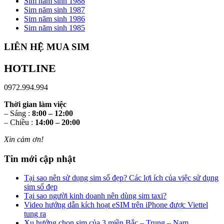
Sim năm sinh 1988
Sim năm sinh 1987
Sim năm sinh 1986
Sim năm sinh 1985
LIÊN HỆ MUA SIM
HOTLINE
0972.994.994
Thời gian làm việc
– Sáng :
8:00 – 12:00
– Chiều :
14:00 – 20:00
Xin cảm ơn!
Tin mới cập nhật
Tại sao nên sử dụng sim số đẹp? Các lợi ích của việc sử dụng
sim số đẹp
Tại sao người kinh doanh nên dùng sim taxi?
Video hướng dẫn kích hoạt eSIM trên iPhone được Viettel
tung ra
Xu hướng chọn sim của 3 miền Bắc – Trung – Nam