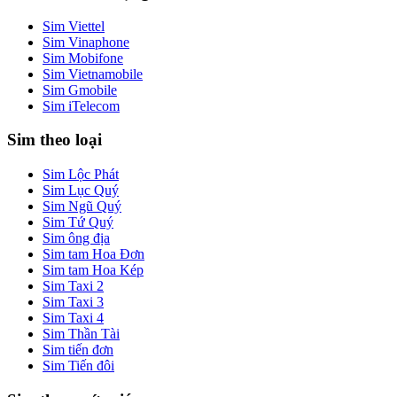
Sim Viettel
Sim Vinaphone
Sim Mobifone
Sim Vietnamobile
Sim Gmobile
Sim iTelecom
Sim theo loại
Sim Lộc Phát
Sim Lục Quý
Sim Ngũ Quý
Sim Tứ Quý
Sim ông địa
Sim tam Hoa Đơn
Sim tam Hoa Kép
Sim Taxi 2
Sim Taxi 3
Sim Taxi 4
Sim Thần Tài
Sim tiến đơn
Sim Tiến đôi