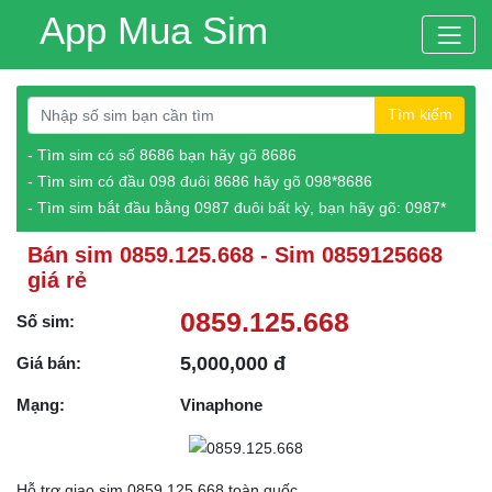
App Mua Sim
Tìm kiếm
- Tìm sim có số 8686 bạn hãy gõ 8686
- Tìm sim có đầu 098 đuôi 8686 hãy gõ 098*8686
- Tìm sim bắt đầu bằng 0987 đuôi bất kỳ, bạn hãy gõ: 0987*
Bán sim 0859.125.668 - Sim 0859125668
giá rẻ
0859.125.668
Số sim:
5,000,000 đ
Giá bán:
Mạng:
Vinaphone
Hỗ trợ giao sim 0859.125.668 toàn quốc.