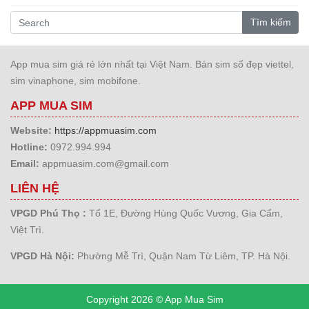
Tìm kiếm
App mua sim giá rẻ lớn nhất tại Việt Nam. Bán sim số đẹp viettel,
sim vinaphone, sim mobifone.
APP MUA SIM
Website:
https://appmuasim.com
Hotline:
0972.994.994
Email:
appmuasim.com@gmail.com
LIÊN HỆ
VPGD Phú Thọ :
Tổ 1E, Đường Hùng Quốc Vương, Gia Cẩm,
Việt Trì.
VPGD Hà Nội:
Phường Mễ Trì, Quận Nam Từ Liêm, TP. Hà Nội.
Copyright 2026 © App Mua Sim