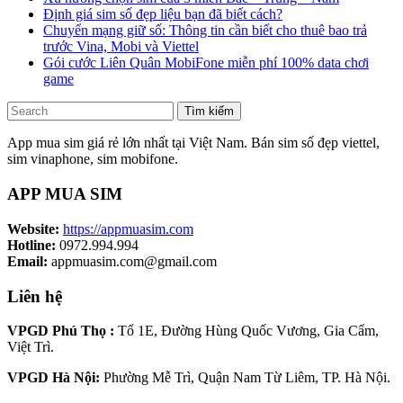
Định giá sim số đẹp liệu bạn đã biết cách?
Chuyển mạng giữ số: Thông tin cần biết cho thuê bao trả
trước Vina, Mobi và Viettel
Gói cước Liên Quân MobiFone miễn phí 100% data chơi
game
Tìm kiếm
App mua sim giá rẻ lớn nhất tại Việt Nam. Bán sim số đẹp viettel,
sim vinaphone, sim mobifone.
APP MUA SIM
Website:
https://appmuasim.com
Hotline:
0972.994.994
Email:
appmuasim.com@gmail.com
Liên hệ
VPGD Phú Thọ :
Tổ 1E, Đường Hùng Quốc Vương, Gia Cẩm,
Việt Trì.
VPGD Hà Nội:
Phường Mễ Trì, Quận Nam Từ Liêm, TP. Hà Nội.