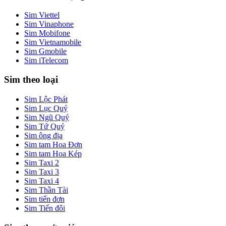
Sim Viettel
Sim Vinaphone
Sim Mobifone
Sim Vietnamobile
Sim Gmobile
Sim iTelecom
Sim theo loại
Sim Lộc Phát
Sim Lục Quý
Sim Ngũ Quý
Sim Tứ Quý
Sim ông địa
Sim tam Hoa Đơn
Sim tam Hoa Kép
Sim Taxi 2
Sim Taxi 3
Sim Taxi 4
Sim Thần Tài
Sim tiến đơn
Sim Tiến đôi