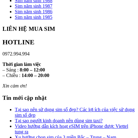
Sim năm sinh 1988
Sim năm sinh 1987
Sim năm sinh 1986
Sim năm sinh 1985
LIÊN HỆ MUA SIM
HOTLINE
0972.994.994
Thời gian làm việc
– Sáng :
8:00 – 12:00
– Chiều :
14:00 – 20:00
Xin cảm ơn!
Tin mới cập nhật
Tại sao nên sử dụng sim số đẹp? Các lợi ích của việc sử dụng
sim số đẹp
Tại sao người kinh doanh nên dùng sim taxi?
Video hướng dẫn kích hoạt eSIM trên iPhone được Viettel
tung ra
Xu hướng chọn sim của 3 miền Bắc – Trung – Nam