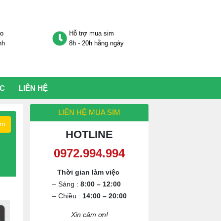
áo
Hỗ trợ mua sim
nh
8h - 20h hằng ngày
ỨC
LIÊN HỆ
LIÊN HỆ MUA SIM
ếm
HOTLINE
0972.994.994
Thời gian làm việc
– Sáng :
8:00 – 12:00
– Chiều :
14:00 – 20:00
Xin cảm ơn!