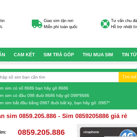
tin
Giao sim tận nơi
Tư vấn chu đ
0%
Miễn phí toàn quốc
Hỗ trợ nhiệt tì
ÁN
CAM KẾT
SIM TRẢ GÓP
THU MUA SIM
TIN T
Tìm ki
ìm sim có số 8686 bạn hãy gõ 8686
ìm sim có đầu 098 đuôi 8686 hãy gõ 098*8686
ìm sim bắt đầu bằng 0987 đuôi bất kỳ, bạn hãy gõ: 0987*
n sim 0859.205.886 - Sim 0859205886 giá rẻ
0859.205.886
im: