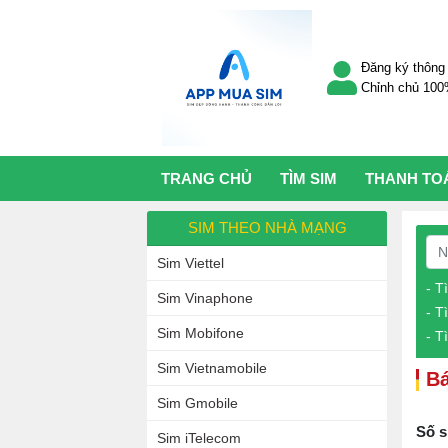
Đăng ký thông 
Chỉnh chủ 10
TRANG CHỦ
TÌM SIM
THANH TO
SIM THEO NHÀ MẠNG
Sim Viettel
- T
Sim Vinaphone
- T
Sim Mobifone
- T
Sim Vietnamobile
Bá
Sim Gmobile
Số s
Sim iTelecom