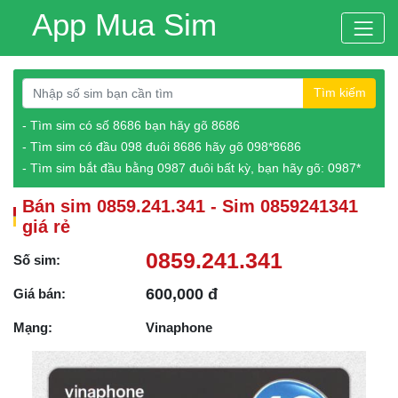
App Mua Sim
Tìm kiếm
- Tìm sim có số 8686 bạn hãy gõ 8686
- Tìm sim có đầu 098 đuôi 8686 hãy gõ 098*8686
- Tìm sim bắt đầu bằng 0987 đuôi bất kỳ, bạn hãy gõ: 0987*
Bán sim 0859.241.341 - Sim 0859241341
giá rẻ
0859.241.341
Số sim:
600,000 đ
Giá bán:
Mạng:
Vinaphone