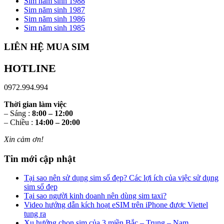
Sim năm sinh 1988
Sim năm sinh 1987
Sim năm sinh 1986
Sim năm sinh 1985
LIÊN HỆ MUA SIM
HOTLINE
0972.994.994
Thời gian làm việc
– Sáng :
8:00 – 12:00
– Chiều :
14:00 – 20:00
Xin cảm ơn!
Tin mới cập nhật
Tại sao nên sử dụng sim số đẹp? Các lợi ích của việc sử dụng
sim số đẹp
Tại sao người kinh doanh nên dùng sim taxi?
Video hướng dẫn kích hoạt eSIM trên iPhone được Viettel
tung ra
Xu hướng chọn sim của 3 miền Bắc – Trung – Nam