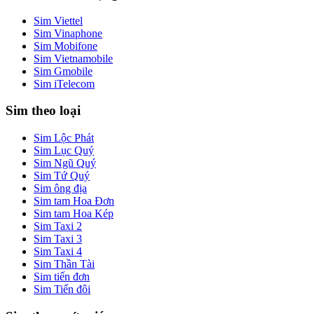
Sim Viettel
Sim Vinaphone
Sim Mobifone
Sim Vietnamobile
Sim Gmobile
Sim iTelecom
Sim theo loại
Sim Lộc Phát
Sim Lục Quý
Sim Ngũ Quý
Sim Tứ Quý
Sim ông địa
Sim tam Hoa Đơn
Sim tam Hoa Kép
Sim Taxi 2
Sim Taxi 3
Sim Taxi 4
Sim Thần Tài
Sim tiến đơn
Sim Tiến đôi