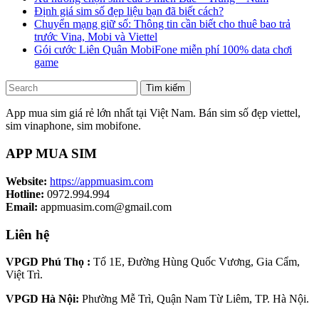
Định giá sim số đẹp liệu bạn đã biết cách?
Chuyển mạng giữ số: Thông tin cần biết cho thuê bao trả
trước Vina, Mobi và Viettel
Gói cước Liên Quân MobiFone miễn phí 100% data chơi
game
Tìm kiếm
App mua sim giá rẻ lớn nhất tại Việt Nam. Bán sim số đẹp viettel,
sim vinaphone, sim mobifone.
APP MUA SIM
Website:
https://appmuasim.com
Hotline:
0972.994.994
Email:
appmuasim.com@gmail.com
Liên hệ
VPGD Phú Thọ :
Tổ 1E, Đường Hùng Quốc Vương, Gia Cẩm,
Việt Trì.
VPGD Hà Nội:
Phường Mễ Trì, Quận Nam Từ Liêm, TP. Hà Nội.