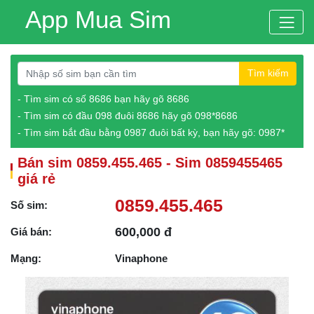
App Mua Sim
Tìm kiếm
- Tìm sim có số 8686 bạn hãy gõ 8686
- Tìm sim có đầu 098 đuôi 8686 hãy gõ 098*8686
- Tìm sim bắt đầu bằng 0987 đuôi bất kỳ, bạn hãy gõ: 0987*
Bán sim 0859.455.465 - Sim 0859455465
giá rẻ
0859.455.465
Số sim:
600,000 đ
Giá bán:
Mạng:
Vinaphone