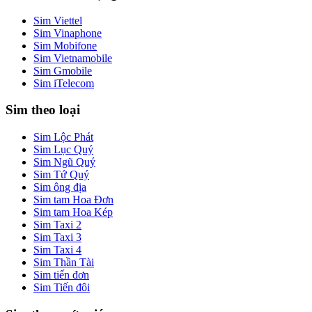
Sim Viettel
Sim Vinaphone
Sim Mobifone
Sim Vietnamobile
Sim Gmobile
Sim iTelecom
Sim theo loại
Sim Lộc Phát
Sim Lục Quý
Sim Ngũ Quý
Sim Tứ Quý
Sim ông địa
Sim tam Hoa Đơn
Sim tam Hoa Kép
Sim Taxi 2
Sim Taxi 3
Sim Taxi 4
Sim Thần Tài
Sim tiến đơn
Sim Tiến đôi