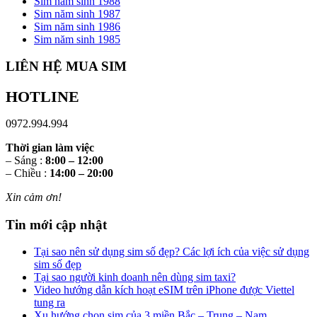
Sim năm sinh 1988
Sim năm sinh 1987
Sim năm sinh 1986
Sim năm sinh 1985
LIÊN HỆ MUA SIM
HOTLINE
0972.994.994
Thời gian làm việc
– Sáng :
8:00 – 12:00
– Chiều :
14:00 – 20:00
Xin cảm ơn!
Tin mới cập nhật
Tại sao nên sử dụng sim số đẹp? Các lợi ích của việc sử dụng
sim số đẹp
Tại sao người kinh doanh nên dùng sim taxi?
Video hướng dẫn kích hoạt eSIM trên iPhone được Viettel
tung ra
Xu hướng chọn sim của 3 miền Bắc – Trung – Nam