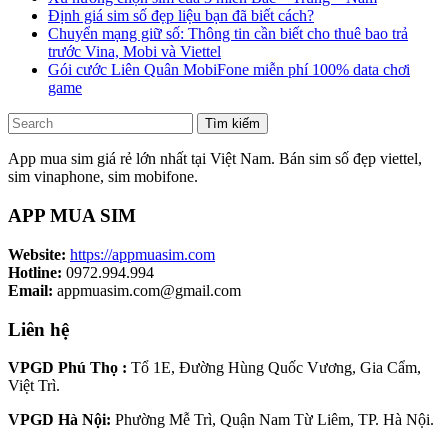
Định giá sim số đẹp liệu bạn đã biết cách?
Chuyển mạng giữ số: Thông tin cần biết cho thuê bao trả
trước Vina, Mobi và Viettel
Gói cước Liên Quân MobiFone miễn phí 100% data chơi
game
Tìm kiếm
App mua sim giá rẻ lớn nhất tại Việt Nam. Bán sim số đẹp viettel,
sim vinaphone, sim mobifone.
APP MUA SIM
Website:
https://appmuasim.com
Hotline:
0972.994.994
Email:
appmuasim.com@gmail.com
Liên hệ
VPGD Phú Thọ :
Tổ 1E, Đường Hùng Quốc Vương, Gia Cẩm,
Việt Trì.
VPGD Hà Nội:
Phường Mễ Trì, Quận Nam Từ Liêm, TP. Hà Nội.