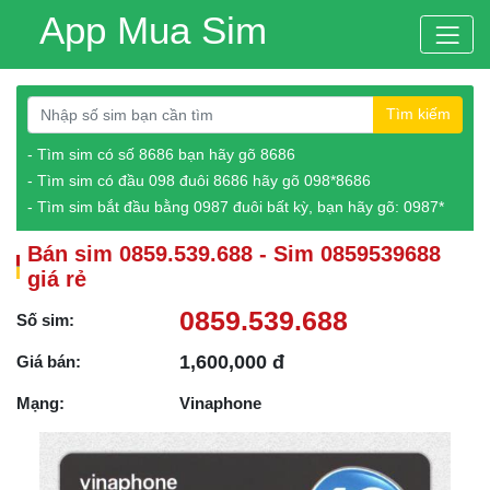
App Mua Sim
Tìm kiếm
- Tìm sim có số 8686 bạn hãy gõ 8686
- Tìm sim có đầu 098 đuôi 8686 hãy gõ 098*8686
- Tìm sim bắt đầu bằng 0987 đuôi bất kỳ, bạn hãy gõ: 0987*
Bán sim 0859.539.688 - Sim 0859539688
giá rẻ
0859.539.688
Số sim:
1,600,000 đ
Giá bán:
Mạng:
Vinaphone