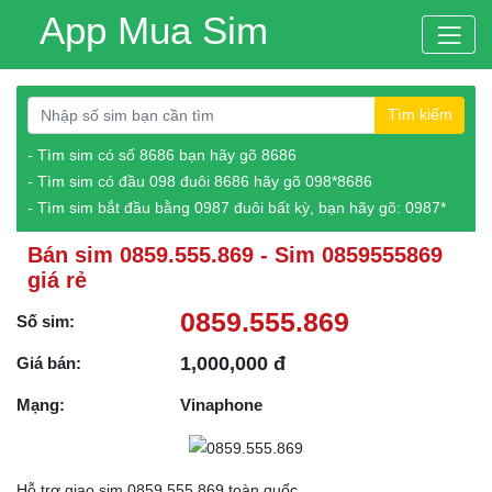
App Mua Sim
Tìm kiếm
- Tìm sim có số 8686 bạn hãy gõ 8686
- Tìm sim có đầu 098 đuôi 8686 hãy gõ 098*8686
- Tìm sim bắt đầu bằng 0987 đuôi bất kỳ, bạn hãy gõ: 0987*
Bán sim 0859.555.869 - Sim 0859555869
giá rẻ
0859.555.869
Số sim:
1,000,000 đ
Giá bán:
Mạng:
Vinaphone
Hỗ trợ giao sim 0859.555.869 toàn quốc.