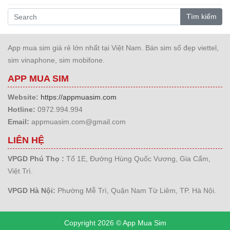
Tìm kiếm
App mua sim giá rẻ lớn nhất tại Việt Nam. Bán sim số đẹp viettel,
sim vinaphone, sim mobifone.
APP MUA SIM
Website:
https://appmuasim.com
Hotline:
0972.994.994
Email:
appmuasim.com@gmail.com
LIÊN HỆ
VPGD Phú Thọ :
Tổ 1E, Đường Hùng Quốc Vương, Gia Cẩm,
Việt Trì.
VPGD Hà Nội:
Phường Mễ Trì, Quận Nam Từ Liêm, TP. Hà Nội.
Copyright 2026 © App Mua Sim