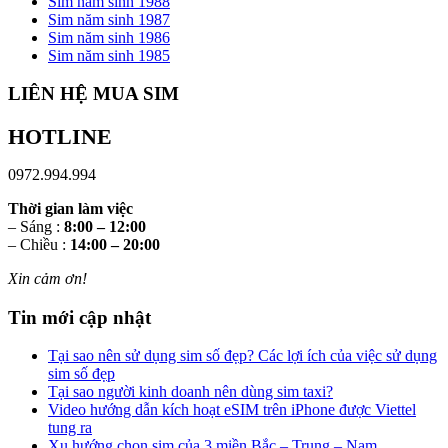
Sim năm sinh 1988
Sim năm sinh 1987
Sim năm sinh 1986
Sim năm sinh 1985
LIÊN HỆ MUA SIM
HOTLINE
0972.994.994
Thời gian làm việc
– Sáng :
8:00 – 12:00
– Chiều :
14:00 – 20:00
Xin cảm ơn!
Tin mới cập nhật
Tại sao nên sử dụng sim số đẹp? Các lợi ích của việc sử dụng
sim số đẹp
Tại sao người kinh doanh nên dùng sim taxi?
Video hướng dẫn kích hoạt eSIM trên iPhone được Viettel
tung ra
Xu hướng chọn sim của 3 miền Bắc – Trung – Nam