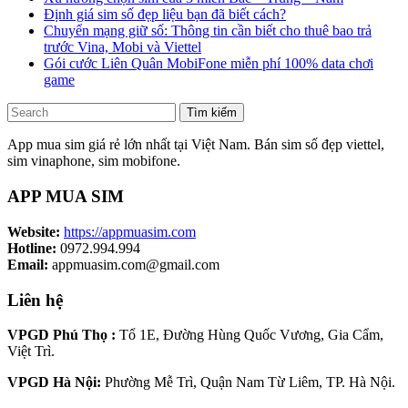
Định giá sim số đẹp liệu bạn đã biết cách?
Chuyển mạng giữ số: Thông tin cần biết cho thuê bao trả
trước Vina, Mobi và Viettel
Gói cước Liên Quân MobiFone miễn phí 100% data chơi
game
Tìm kiếm
App mua sim giá rẻ lớn nhất tại Việt Nam. Bán sim số đẹp viettel,
sim vinaphone, sim mobifone.
APP MUA SIM
Website:
https://appmuasim.com
Hotline:
0972.994.994
Email:
appmuasim.com@gmail.com
Liên hệ
VPGD Phú Thọ :
Tổ 1E, Đường Hùng Quốc Vương, Gia Cẩm,
Việt Trì.
VPGD Hà Nội:
Phường Mễ Trì, Quận Nam Từ Liêm, TP. Hà Nội.