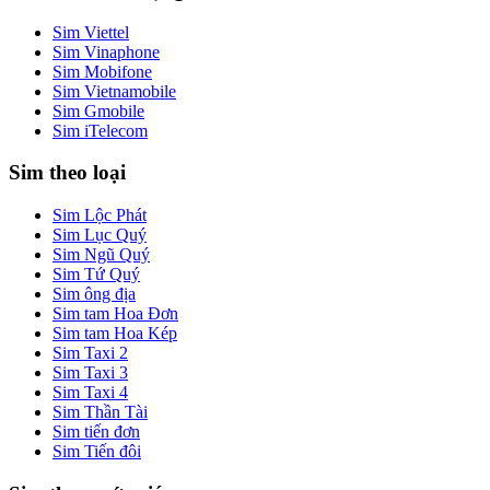
Sim Viettel
Sim Vinaphone
Sim Mobifone
Sim Vietnamobile
Sim Gmobile
Sim iTelecom
Sim theo loại
Sim Lộc Phát
Sim Lục Quý
Sim Ngũ Quý
Sim Tứ Quý
Sim ông địa
Sim tam Hoa Đơn
Sim tam Hoa Kép
Sim Taxi 2
Sim Taxi 3
Sim Taxi 4
Sim Thần Tài
Sim tiến đơn
Sim Tiến đôi