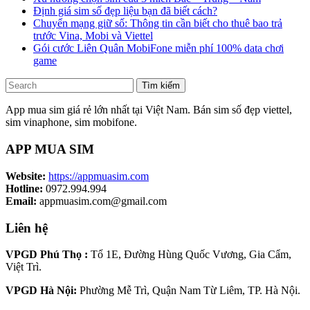
Định giá sim số đẹp liệu bạn đã biết cách?
Chuyển mạng giữ số: Thông tin cần biết cho thuê bao trả
trước Vina, Mobi và Viettel
Gói cước Liên Quân MobiFone miễn phí 100% data chơi
game
Tìm kiếm
App mua sim giá rẻ lớn nhất tại Việt Nam. Bán sim số đẹp viettel,
sim vinaphone, sim mobifone.
APP MUA SIM
Website:
https://appmuasim.com
Hotline:
0972.994.994
Email:
appmuasim.com@gmail.com
Liên hệ
VPGD Phú Thọ :
Tổ 1E, Đường Hùng Quốc Vương, Gia Cẩm,
Việt Trì.
VPGD Hà Nội:
Phường Mễ Trì, Quận Nam Từ Liêm, TP. Hà Nội.