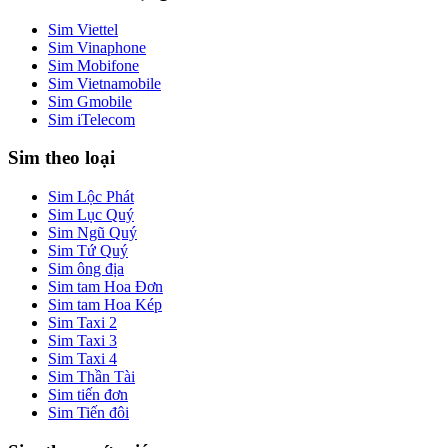
Sim Viettel
Sim Vinaphone
Sim Mobifone
Sim Vietnamobile
Sim Gmobile
Sim iTelecom
Sim theo loại
Sim Lộc Phát
Sim Lục Quý
Sim Ngũ Quý
Sim Tứ Quý
Sim ông địa
Sim tam Hoa Đơn
Sim tam Hoa Kép
Sim Taxi 2
Sim Taxi 3
Sim Taxi 4
Sim Thần Tài
Sim tiến đơn
Sim Tiến đôi