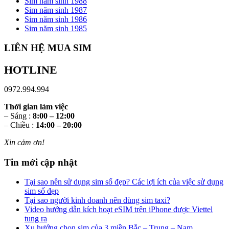
Sim năm sinh 1988
Sim năm sinh 1987
Sim năm sinh 1986
Sim năm sinh 1985
LIÊN HỆ MUA SIM
HOTLINE
0972.994.994
Thời gian làm việc
– Sáng :
8:00 – 12:00
– Chiều :
14:00 – 20:00
Xin cảm ơn!
Tin mới cập nhật
Tại sao nên sử dụng sim số đẹp? Các lợi ích của việc sử dụng
sim số đẹp
Tại sao người kinh doanh nên dùng sim taxi?
Video hướng dẫn kích hoạt eSIM trên iPhone được Viettel
tung ra
Xu hướng chọn sim của 3 miền Bắc – Trung – Nam