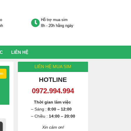
áo
Hỗ trợ mua sim
nh
8h - 20h hằng ngày
ỨC
LIÊN HỆ
LIÊN HỆ MUA SIM
ếm
HOTLINE
0972.994.994
Thời gian làm việc
– Sáng :
8:00 – 12:00
– Chiều :
14:00 – 20:00
Xin cảm ơn!