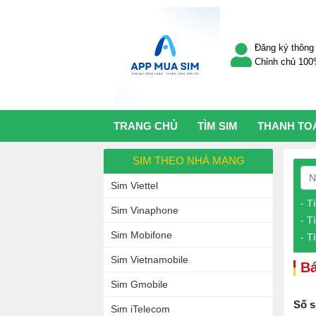
Đăng ký thông 
Chỉnh chủ 10
TRANG CHỦ
TÌM SIM
THANH TO
SIM THEO NHÀ MẠNG
Sim Viettel
- T
Sim Vinaphone
- T
Sim Mobifone
- T
Sim Vietnamobile
Bá
Sim Gmobile
Số s
Sim iTelecom