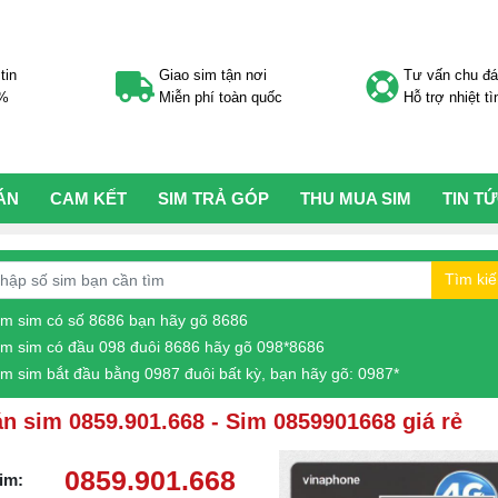
tin
Giao sim tận nơi
Tư vấn chu đ
0%
Miễn phí toàn quốc
Hỗ trợ nhiệt tì
ÁN
CAM KẾT
SIM TRẢ GÓP
THU MUA SIM
TIN T
Tìm ki
ìm sim có số 8686 bạn hãy gõ 8686
ìm sim có đầu 098 đuôi 8686 hãy gõ 098*8686
ìm sim bắt đầu bằng 0987 đuôi bất kỳ, bạn hãy gõ: 0987*
n sim 0859.901.668 - Sim 0859901668 giá rẻ
0859.901.668
im: