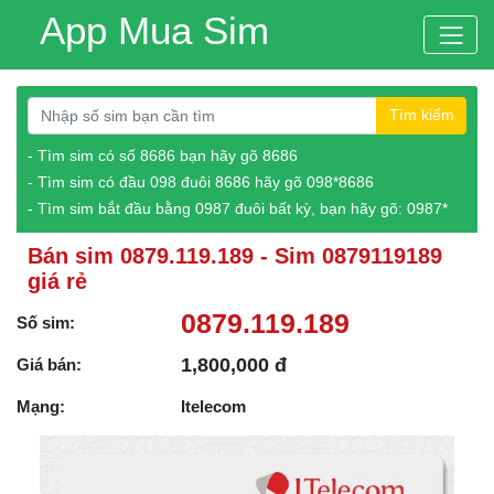
App Mua Sim
Tìm kiếm
- Tìm sim có số 8686 bạn hãy gõ 8686
- Tìm sim có đầu 098 đuôi 8686 hãy gõ 098*8686
- Tìm sim bắt đầu bằng 0987 đuôi bất kỳ, bạn hãy gõ: 0987*
Bán sim 0879.119.189 - Sim 0879119189
giá rẻ
0879.119.189
Số sim:
1,800,000 đ
Giá bán:
Mạng:
Itelecom