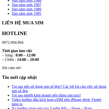
Sim năm sinh 1988
Sim năm sinh 1987
Sim năm sinh 1986
Sim năm sinh 1985
LIÊN HỆ MUA SIM
HOTLINE
0972.994.994
Thời gian làm việc
– Sáng :
8:00 – 12:00
– Chiều :
14:00 – 20:00
Xin cảm ơn!
Tin mới cập nhật
Tại sao nên sử dụng sim số đẹp? Các lợi ích của việc sử dụng
sim số đẹp
Tại sao người kinh doanh nên dùng sim taxi?
Video hướng dẫn kích hoạt eSIM trên iPhone được Viettel
tung ra
Xu hướng chọn sim của 3 miền Bắc – Trung – Nam