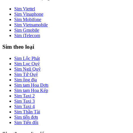
Sim Viettel
Sim Vinaphone
Sim Mobifone
Sim Vietnamobile
Sim Gmobile
Sim iTelecom
Sim theo loại
Sim Lộc Phát
Sim Lục Quý
Sim Ngũ Quý
Sim Tứ Quý
Sim ông địa
Sim tam Hoa Đơn
Sim tam Hoa Kép
Sim Taxi 2
Sim Taxi 3
Sim Taxi 4
Sim Thần Tài
Sim tiến đơn
Sim Tiến đôi