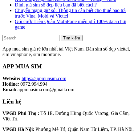
Định giá sim số đẹp liệu bạn đã biết cách?
Chuyển mạng giữ số: Thông tin cần biết cho thuê bao trả
trước Vina, Mobi và Viettel
Gói cước Liên Quân MobiFone miễn phí 100% data chơi
game
Tìm kiếm
App mua sim giá rẻ lớn nhất tại Việt Nam. Bán sim số đẹp viettel,
sim vinaphone, sim mobifone.
APP MUA SIM
Website:
https://appmuasim.com
Hotline:
0972.994.994
Email:
appmuasim.com@gmail.com
Liên hệ
VPGD Phú Thọ :
Tổ 1E, Đường Hùng Quốc Vương, Gia Cẩm,
Việt Trì.
VPGD Hà Nội:
Phường Mễ Trì, Quận Nam Từ Liêm, TP. Hà Nội.