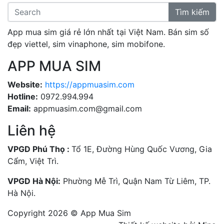
Tìm kiếm
App mua sim giá rẻ lớn nhất tại Việt Nam. Bán sim số
đẹp viettel, sim vinaphone, sim mobifone.
APP MUA SIM
Website:
https://appmuasim.com
Hotline:
0972.994.994
Email:
appmuasim.com@gmail.com
Liên hệ
VPGD Phú Thọ :
Tổ 1E, Đường Hùng Quốc Vương, Gia
Cẩm, Việt Trì.
VPGD Hà Nội:
Phường Mễ Trì, Quận Nam Từ Liêm, TP.
Hà Nội.
Copyright 2026 © App Mua Sim