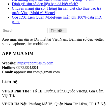
Định giá sim số đẹp liệu bạn đã biết cách?
Chuyển mạng giữ số: Thông tin cần biết cho thuê bao trả
trước Vina, Mobi và Viettel
Gói cước Liên Quân MobiFone miễn phí 100% data chơi
game
Tìm kiếm
App mua sim giá rẻ lớn nhất tại Việt Nam. Bán sim số đẹp viettel,
sim vinaphone, sim mobifone.
APP MUA SIM
Website:
https://appmuasim.com
Hotline:
0972.994.994
Email:
appmuasim.com@gmail.com
Liên hệ
VPGD Phú Thọ :
Tổ 1E, Đường Hùng Quốc Vương, Gia Cẩm,
Việt Trì.
VPGD Hà Nội:
Phường Mễ Trì, Quận Nam Từ Liêm, TP. Hà Nội.