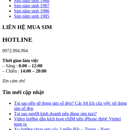
Sim năm sinh 1988
Sim năm sinh 1987
Sim năm sinh 1986
Sim năm sinh 1985
LIÊN HỆ MUA SIM
HOTLINE
0972.994.994
Thời gian làm việc
– Sáng :
8:00 – 12:00
– Chiều :
14:00 – 20:00
Xin cảm ơn!
Tin mới cập nhật
Tại sao nên sử dụng sim số đẹp? Các lợi ích của việc sử dụng
sim số đẹp
Tại sao người kinh doanh nên dùng sim taxi?
Video hướng dẫn kích hoạt eSIM trên iPhone được Viettel
tung ra
Xu hướng chọn sim của 3 miền Bắc – Trung – Nam