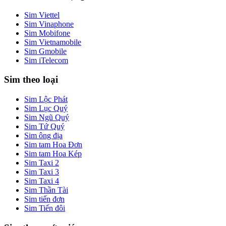
Sim Viettel
Sim Vinaphone
Sim Mobifone
Sim Vietnamobile
Sim Gmobile
Sim iTelecom
Sim theo loại
Sim Lộc Phát
Sim Lục Quý
Sim Ngũ Quý
Sim Tứ Quý
Sim ông địa
Sim tam Hoa Đơn
Sim tam Hoa Kép
Sim Taxi 2
Sim Taxi 3
Sim Taxi 4
Sim Thần Tài
Sim tiến đơn
Sim Tiến đôi