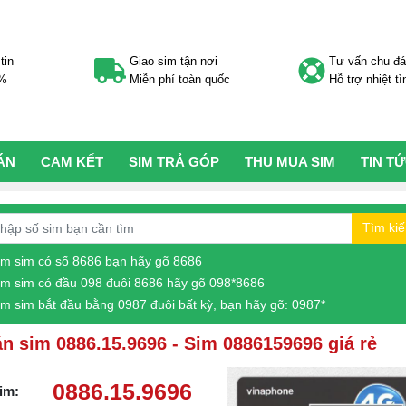
tin
Giao sim tận nơi
Tư vấn chu đ
0%
Miễn phí toàn quốc
Hỗ trợ nhiệt tì
ÁN
CAM KẾT
SIM TRẢ GÓP
THU MUA SIM
TIN T
Tìm ki
ìm sim có số 8686 bạn hãy gõ 8686
ìm sim có đầu 098 đuôi 8686 hãy gõ 098*8686
ìm sim bắt đầu bằng 0987 đuôi bất kỳ, bạn hãy gõ: 0987*
n sim 0886.15.9696 - Sim 0886159696 giá rẻ
0886.15.9696
im: