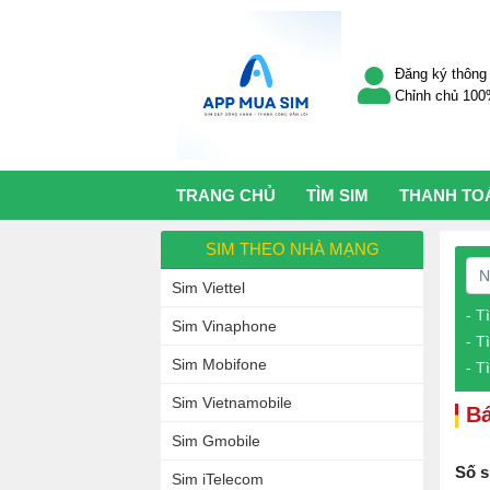
Đăng ký thông 
Chỉnh chủ 10
TRANG CHỦ
TÌM SIM
THANH TO
SIM THEO NHÀ MẠNG
Sim Viettel
- T
Sim Vinaphone
- T
Sim Mobifone
- T
Sim Vietnamobile
Bá
Sim Gmobile
Số s
Sim iTelecom