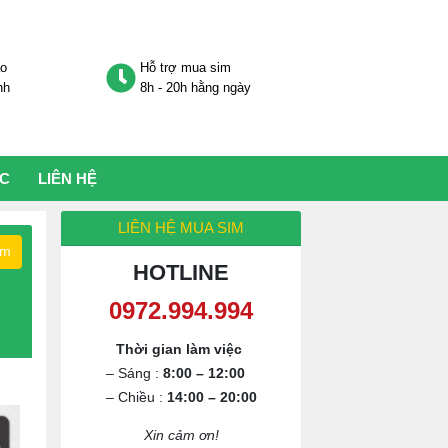
áo
Hỗ trợ mua sim
nh
8h - 20h hằng ngày
ỨC
LIÊN HỆ
LIÊN HỆ MUA SIM
ếm
HOTLINE
Thời gian làm việc
– Sáng :
8:00 – 12:00
– Chiều :
14:00 – 20:00
Xin cảm ơn!