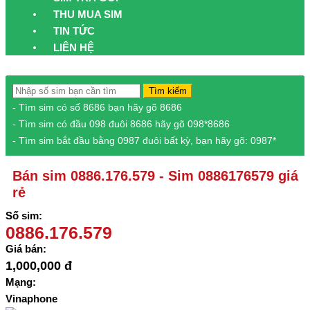
THU MUA SIM
TIN TỨC
LIÊN HỆ
Tìm kiếm
- Tìm sim có số 8686 bạn hãy gõ 8686
- Tìm sim có đầu 098 đuôi 8686 hãy gõ 098*8686
- Tìm sim bắt đầu bằng 0987 đuôi bất kỳ, bạn hãy gõ: 0987*
Bán sim 0886.176.579 - Sim 0886176579 giá
rẻ
Số sim:
0886.176.579
Giá bán:
1,000,000 đ
Mạng:
Vinaphone