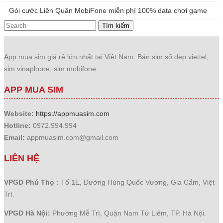
Gói cước Liên Quân MobiFone miễn phí 100% data chơi game
Tìm kiếm
App mua sim giá rẻ lớn nhất tại Việt Nam. Bán sim số đẹp viettel,
sim vinaphone, sim mobifone.
APP MUA SIM
Website:
https://appmuasim.com
Hotline:
0972.994.994
Email:
appmuasim.com@gmail.com
LIÊN HỆ
VPGD Phú Thọ :
Tổ 1E, Đường Hùng Quốc Vương, Gia Cẩm, Việt
Trì.
VPGD Hà Nội:
Phường Mễ Trì, Quận Nam Từ Liêm, TP. Hà Nội.