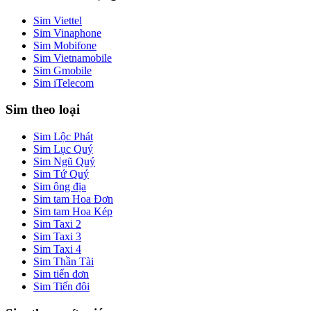
Sim Viettel
Sim Vinaphone
Sim Mobifone
Sim Vietnamobile
Sim Gmobile
Sim iTelecom
Sim theo loại
Sim Lộc Phát
Sim Lục Quý
Sim Ngũ Quý
Sim Tứ Quý
Sim ông địa
Sim tam Hoa Đơn
Sim tam Hoa Kép
Sim Taxi 2
Sim Taxi 3
Sim Taxi 4
Sim Thần Tài
Sim tiến đơn
Sim Tiến đôi