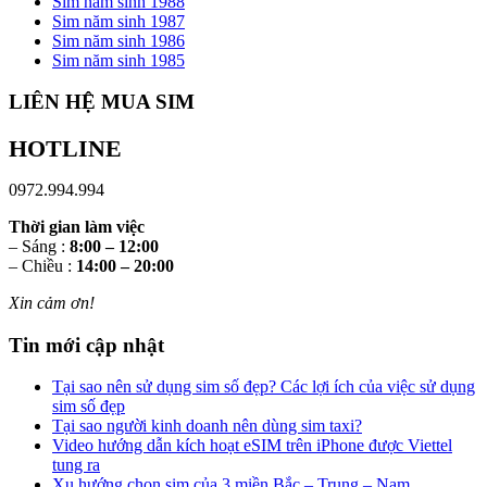
Sim năm sinh 1988
Sim năm sinh 1987
Sim năm sinh 1986
Sim năm sinh 1985
LIÊN HỆ MUA SIM
HOTLINE
0972.994.994
Thời gian làm việc
– Sáng :
8:00 – 12:00
– Chiều :
14:00 – 20:00
Xin cảm ơn!
Tin mới cập nhật
Tại sao nên sử dụng sim số đẹp? Các lợi ích của việc sử dụng
sim số đẹp
Tại sao người kinh doanh nên dùng sim taxi?
Video hướng dẫn kích hoạt eSIM trên iPhone được Viettel
tung ra
Xu hướng chọn sim của 3 miền Bắc – Trung – Nam