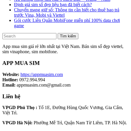
Định giá sim số đẹp liệu bạn đã biết cách?
Chuyển mạng giữ số: Thông tin cần biết cho thuê bao trả
trước Vina, Mobi và Viettel
Gói cước Liên Quân MobiFone miễn phí 100% data chơi
game
Tìm kiếm
App mua sim giá rẻ lớn nhất tại Việt Nam. Bán sim số đẹp viettel,
sim vinaphone, sim mobifone.
APP MUA SIM
Website:
https://appmuasim.com
Hotline:
0972.994.994
Email:
appmuasim.com@gmail.com
Liên hệ
VPGD Phú Thọ :
Tổ 1E, Đường Hùng Quốc Vương, Gia Cẩm,
Việt Trì.
VPGD Hà Nội:
Phường Mễ Trì, Quận Nam Từ Liêm, TP. Hà Nội.