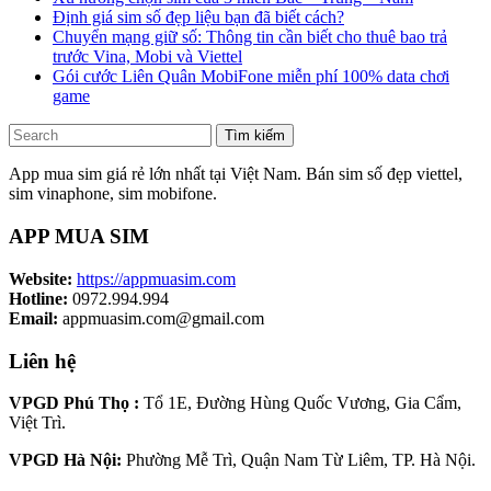
Định giá sim số đẹp liệu bạn đã biết cách?
Chuyển mạng giữ số: Thông tin cần biết cho thuê bao trả
trước Vina, Mobi và Viettel
Gói cước Liên Quân MobiFone miễn phí 100% data chơi
game
Tìm kiếm
App mua sim giá rẻ lớn nhất tại Việt Nam. Bán sim số đẹp viettel,
sim vinaphone, sim mobifone.
APP MUA SIM
Website:
https://appmuasim.com
Hotline:
0972.994.994
Email:
appmuasim.com@gmail.com
Liên hệ
VPGD Phú Thọ :
Tổ 1E, Đường Hùng Quốc Vương, Gia Cẩm,
Việt Trì.
VPGD Hà Nội:
Phường Mễ Trì, Quận Nam Từ Liêm, TP. Hà Nội.