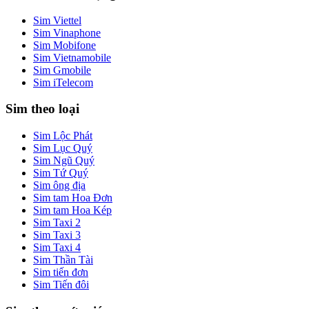
Sim Viettel
Sim Vinaphone
Sim Mobifone
Sim Vietnamobile
Sim Gmobile
Sim iTelecom
Sim theo loại
Sim Lộc Phát
Sim Lục Quý
Sim Ngũ Quý
Sim Tứ Quý
Sim ông địa
Sim tam Hoa Đơn
Sim tam Hoa Kép
Sim Taxi 2
Sim Taxi 3
Sim Taxi 4
Sim Thần Tài
Sim tiến đơn
Sim Tiến đôi