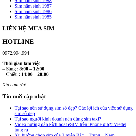
Sim năm sinh 1988
Sim năm sinh 1987
Sim năm sinh 1986
Sim năm sinh 1985
LIÊN HỆ MUA SIM
HOTLINE
0972.994.994
Thời gian làm việc
– Sáng :
8:00 – 12:00
– Chiều :
14:00 – 20:00
Xin cảm ơn!
Tin mới cập nhật
Tại sao nên sử dụng sim số đẹp? Các lợi ích của việc sử dụng
sim số đẹp
Tại sao người kinh doanh nên dùng sim taxi?
Video hướng dẫn kích hoạt eSIM trên iPhone được Viettel
tung ra
Xu hướng chọn sim của 3 miền Bắc – Trung – Nam