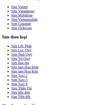
Sim Viettel
Sim Vinaphone
Sim Mobifone
Sim Vietnamobile
Sim Gmobile
Sim iTelecom
Sim theo loại
Sim Lộc Phát
Sim Lục Quý
Sim Ngũ Quý
Sim Tứ Quý
Sim ông địa
Sim tam Hoa Đơn
Sim tam Hoa Kép
Sim Taxi 2
Sim Taxi 3
Sim Taxi 4
Sim Thần Tài
Sim tiến đơn
Sim Tiến đôi