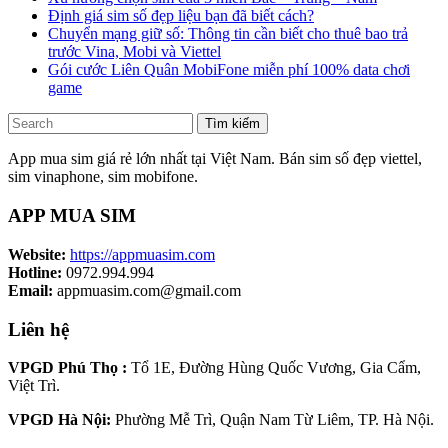
Định giá sim số đẹp liệu bạn đã biết cách?
Chuyển mạng giữ số: Thông tin cần biết cho thuê bao trả
trước Vina, Mobi và Viettel
Gói cước Liên Quân MobiFone miễn phí 100% data chơi
game
Tìm kiếm
App mua sim giá rẻ lớn nhất tại Việt Nam. Bán sim số đẹp viettel,
sim vinaphone, sim mobifone.
APP MUA SIM
Website:
https://appmuasim.com
Hotline:
0972.994.994
Email:
appmuasim.com@gmail.com
Liên hệ
VPGD Phú Thọ :
Tổ 1E, Đường Hùng Quốc Vương, Gia Cẩm,
Việt Trì.
VPGD Hà Nội:
Phường Mễ Trì, Quận Nam Từ Liêm, TP. Hà Nội.