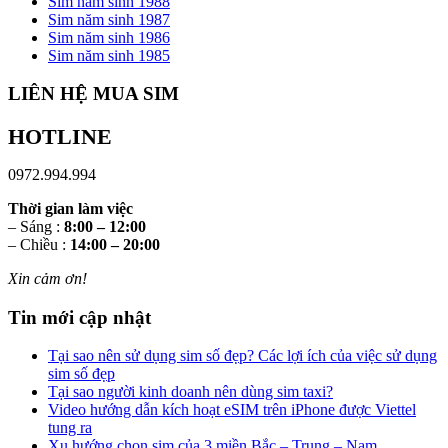
Sim năm sinh 1988
Sim năm sinh 1987
Sim năm sinh 1986
Sim năm sinh 1985
LIÊN HỆ MUA SIM
HOTLINE
0972.994.994
Thời gian làm việc
– Sáng :
8:00 – 12:00
– Chiều :
14:00 – 20:00
Xin cảm ơn!
Tin mới cập nhật
Tại sao nên sử dụng sim số đẹp? Các lợi ích của việc sử dụng
sim số đẹp
Tại sao người kinh doanh nên dùng sim taxi?
Video hướng dẫn kích hoạt eSIM trên iPhone được Viettel
tung ra
Xu hướng chọn sim của 3 miền Bắc – Trung – Nam