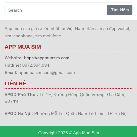
Tìm kiếm
App mua sim giá rẻ lớn nhất tại Việt Nam. Bán sim số đẹp viettel,
sim vinaphone, sim mobifone.
APP MUA SIM
Website:
https://appmuasim.com
Hotline:
0972.994.994
Email:
appmuasim.com@gmail.com
LIÊN HỆ
VPGD Phú Thọ :
Tổ 1E, Đường Hùng Quốc Vương, Gia Cẩm,
Việt Trì.
VPGD Hà Nội:
Phường Mễ Trì, Quận Nam Từ Liêm, TP. Hà Nội.
Copyright 2026 © App Mua Sim