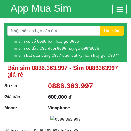
App Mua Sim
Tìm kiếm
- Tìm sim có số 8686 bạn hãy gõ 8686
- Tìm sim có đầu 098 đuôi 8686 hãy gõ 098*8686
- Tìm sim bắt đầu bằng 0987 đuôi bất kỳ, bạn hãy gõ: 0987*
Bán sim 0886.363.997 - Sim 0886363997
giá rẻ
0886.363.997
Số sim:
600,000 đ
Giá bán:
Mạng:
Vinaphone
Hỗ trợ giao sim 0886.363.997 toàn quốc.