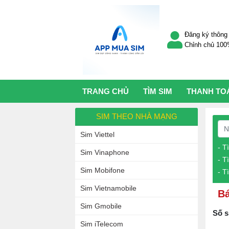
Đăng ký thông 
Chỉnh chủ 10
TRANG CHỦ
TÌM SIM
THANH TO
SIM THEO NHÀ MẠNG
Sim Viettel
- T
Sim Vinaphone
- T
Sim Mobifone
- T
Sim Vietnamobile
Bá
Sim Gmobile
Số s
Sim iTelecom