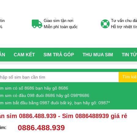
tin
Giao sim tận nơi
Tư vấn chu đ
0%
Miễn phí toàn quốc
Hỗ trợ nhiệt tì
ÁN
CAM KẾT
SIM TRẢ GÓP
THU MUA SIM
TIN T
Tìm ki
ìm sim có số 8686 bạn hãy gõ 8686
ìm sim có đầu 098 đuôi 8686 hãy gõ 098*8686
ìm sim bắt đầu bằng 0987 đuôi bất kỳ, bạn hãy gõ: 0987*
n sim 0886.488.939 - Sim 0886488939 giá rẻ
0886.488.939
im: