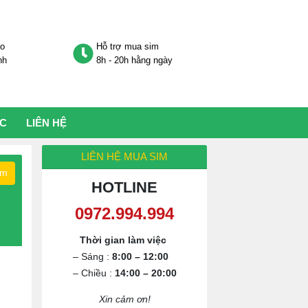
áo
Hỗ trợ mua sim
nh
8h - 20h hằng ngày
ỨC
LIÊN HỆ
LIÊN HỆ MUA SIM
ếm
HOTLINE
0972.994.994
Thời gian làm việc
– Sáng :
8:00 – 12:00
– Chiều :
14:00 – 20:00
Xin cảm ơn!