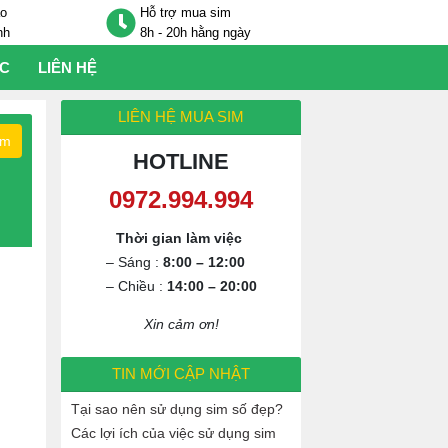
áo
Hỗ trợ mua sim
nh
8h - 20h hằng ngày
ỨC
LIÊN HỆ
LIÊN HỆ MUA SIM
ếm
HOTLINE
0972.994.994
Thời gian làm việc
– Sáng :
8:00 – 12:00
– Chiều :
14:00 – 20:00
Xin cảm ơn!
TIN MỚI CẬP NHẬT
Tại sao nên sử dụng sim số đẹp?
Các lợi ích của việc sử dụng sim