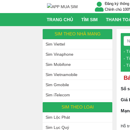
Đăng ký thông 
Chỉnh chủ 10
TRANG CHỦ
TÌM SIM
THANH TO
SIM THEO NHÀ MẠNG
Sim Viettel
- T
Sim Vinaphone
- T
Sim Mobifone
- T
Sim Vietnamobile
Bá
Sim Gmobile
Số s
Sim iTelecom
Giá 
SIM THEO LOẠI
Mạn
Sim Lộc Phát
Hỗ t
Sim Lục Quý