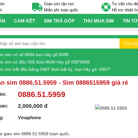
tin
Giao sim tận nơi
Tư vấn chu đ
0%
Miễn phí toàn quốc
Hỗ trợ nhiệt tì
ÁN
CAM KẾT
SIM TRẢ GÓP
THU MUA SIM
TIN T
Tìm ki
ìm sim có số 8686 bạn hãy gõ 8686
ìm sim có đầu 098 đuôi 8686 hãy gõ 098*8686
ìm sim bắt đầu bằng 0987 đuôi bất kỳ, bạn hãy gõ: 0987*
n sim 0886.51.5959 - Sim 0886515959 giá rẻ
0886.51.5959
im:
2,000,000 đ
bán:
g:
Vinaphone
rợ giao sim 0886.51.5959 toàn quốc.