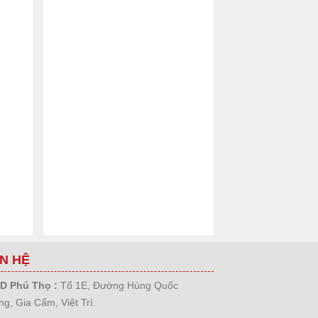
ÊN HỆ
D Phú Thọ :
Tổ 1E, Đường Hùng Quốc
g, Gia Cẩm, Việt Trì.