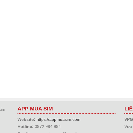
APP MUA SIM
LI
sim
Website:
https://appmuasim.com
VPG
Hotline:
0972.994.994
Vươn