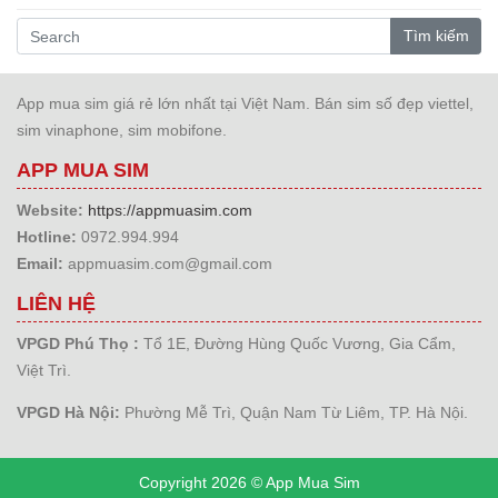
Tìm kiếm
App mua sim giá rẻ lớn nhất tại Việt Nam. Bán sim số đẹp viettel,
sim vinaphone, sim mobifone.
APP MUA SIM
Website:
https://appmuasim.com
Hotline:
0972.994.994
Email:
appmuasim.com@gmail.com
LIÊN HỆ
VPGD Phú Thọ :
Tổ 1E, Đường Hùng Quốc Vương, Gia Cẩm,
Việt Trì.
VPGD Hà Nội:
Phường Mễ Trì, Quận Nam Từ Liêm, TP. Hà Nội.
Copyright 2026 © App Mua Sim