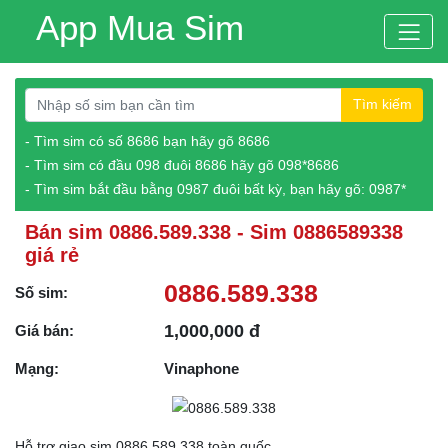
App Mua Sim
Tìm kiếm
- Tìm sim có số 8686 bạn hãy gõ 8686
- Tìm sim có đầu 098 đuôi 8686 hãy gõ 098*8686
- Tìm sim bắt đầu bằng 0987 đuôi bất kỳ, bạn hãy gõ: 0987*
Bán sim 0886.589.338 - Sim 0886589338
giá rẻ
0886.589.338
Số sim:
1,000,000 đ
Giá bán:
Mạng:
Vinaphone
Hỗ trợ giao sim 0886.589.338 toàn quốc.