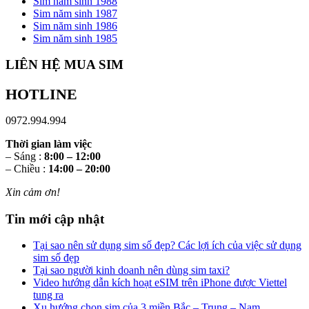
Sim năm sinh 1988
Sim năm sinh 1987
Sim năm sinh 1986
Sim năm sinh 1985
LIÊN HỆ MUA SIM
HOTLINE
0972.994.994
Thời gian làm việc
– Sáng :
8:00 – 12:00
– Chiều :
14:00 – 20:00
Xin cảm ơn!
Tin mới cập nhật
Tại sao nên sử dụng sim số đẹp? Các lợi ích của việc sử dụng
sim số đẹp
Tại sao người kinh doanh nên dùng sim taxi?
Video hướng dẫn kích hoạt eSIM trên iPhone được Viettel
tung ra
Xu hướng chọn sim của 3 miền Bắc – Trung – Nam