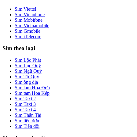
Sim Viettel
Sim Vinaphone
Sim Mobifone
Sim Vietnamobile
Sim Gmobile
Sim iTelecom
Sim theo loại
Sim Lộc Phát
Sim Lục Quý
Sim Ngũ Quý
Sim Tứ Quý
Sim ông địa
Sim tam Hoa Đơn
Sim tam Hoa Kép
Sim Taxi 2
Sim Taxi 3
Sim Taxi 4
Sim Thần Tài
Sim tiến đơn
Sim Tiến đôi