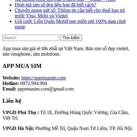
Định giá sim số đẹp liệu bạn đã biết cách?
Chuyển mạng giữ số: Thông tin cần biết cho thuê bao trả
trước Vina, Mobi và Viettel
Gói cước Liên Quân MobiFone miễn phí 100% data chơi
game
Tìm kiếm
App mua sim giá rẻ lớn nhất tại Việt Nam. Bán sim số đẹp viettel,
sim vinaphone, sim mobifone.
APP MUA SIM
Website:
https://appmuasim.com
Hotline:
0972.994.994
Email:
appmuasim.com@gmail.com
Liên hệ
VPGD Phú Thọ :
Tổ 1E, Đường Hùng Quốc Vương, Gia Cẩm,
Việt Trì.
VPGD Hà Nội:
Phường Mễ Trì, Quận Nam Từ Liêm, TP. Hà Nội.