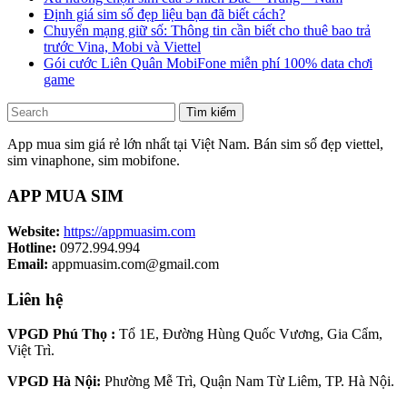
Định giá sim số đẹp liệu bạn đã biết cách?
Chuyển mạng giữ số: Thông tin cần biết cho thuê bao trả
trước Vina, Mobi và Viettel
Gói cước Liên Quân MobiFone miễn phí 100% data chơi
game
Tìm kiếm
App mua sim giá rẻ lớn nhất tại Việt Nam. Bán sim số đẹp viettel,
sim vinaphone, sim mobifone.
APP MUA SIM
Website:
https://appmuasim.com
Hotline:
0972.994.994
Email:
appmuasim.com@gmail.com
Liên hệ
VPGD Phú Thọ :
Tổ 1E, Đường Hùng Quốc Vương, Gia Cẩm,
Việt Trì.
VPGD Hà Nội:
Phường Mễ Trì, Quận Nam Từ Liêm, TP. Hà Nội.