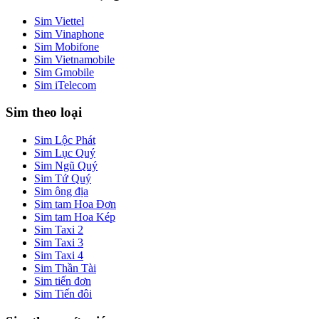
Sim Viettel
Sim Vinaphone
Sim Mobifone
Sim Vietnamobile
Sim Gmobile
Sim iTelecom
Sim theo loại
Sim Lộc Phát
Sim Lục Quý
Sim Ngũ Quý
Sim Tứ Quý
Sim ông địa
Sim tam Hoa Đơn
Sim tam Hoa Kép
Sim Taxi 2
Sim Taxi 3
Sim Taxi 4
Sim Thần Tài
Sim tiến đơn
Sim Tiến đôi