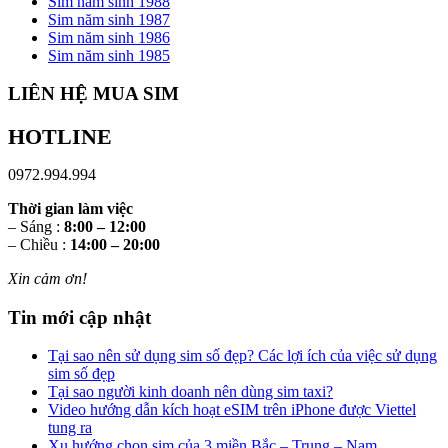
Sim năm sinh 1988
Sim năm sinh 1987
Sim năm sinh 1986
Sim năm sinh 1985
LIÊN HỆ MUA SIM
HOTLINE
0972.994.994
Thời gian làm việc
– Sáng :
8:00 – 12:00
– Chiều :
14:00 – 20:00
Xin cảm ơn!
Tin mới cập nhật
Tại sao nên sử dụng sim số đẹp? Các lợi ích của việc sử dụng
sim số đẹp
Tại sao người kinh doanh nên dùng sim taxi?
Video hướng dẫn kích hoạt eSIM trên iPhone được Viettel
tung ra
Xu hướng chọn sim của 3 miền Bắc – Trung – Nam