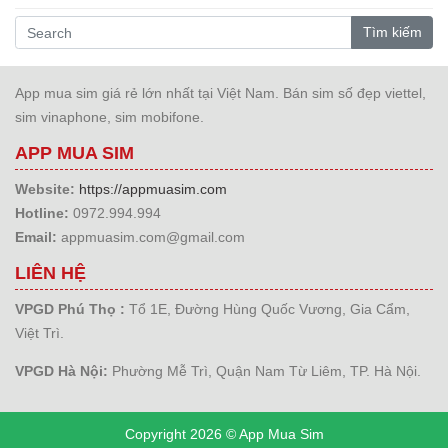
Tìm kiếm
App mua sim giá rẻ lớn nhất tại Việt Nam. Bán sim số đẹp viettel,
sim vinaphone, sim mobifone.
APP MUA SIM
Website:
https://appmuasim.com
Hotline:
0972.994.994
Email:
appmuasim.com@gmail.com
LIÊN HỆ
VPGD Phú Thọ :
Tổ 1E, Đường Hùng Quốc Vương, Gia Cẩm,
Việt Trì.
VPGD Hà Nội:
Phường Mễ Trì, Quận Nam Từ Liêm, TP. Hà Nội.
Copyright 2026 © App Mua Sim