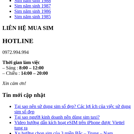
Sim năm sinh 1988
Sim năm sinh 1987
Sim năm sinh 1986
Sim năm sinh 1985
LIÊN HỆ MUA SIM
HOTLINE
0972.994.994
Thời gian làm việc
– Sáng :
8:00 – 12:00
– Chiều :
14:00 – 20:00
Xin cảm ơn!
Tin mới cập nhật
Tại sao nên sử dụng sim số đẹp? Các lợi ích của việc sử dụng
sim số đẹp
Tại sao người kinh doanh nên dùng sim taxi?
Video hướng dẫn kích hoạt eSIM trên iPhone được Viettel
tung ra
Xu hướng chọn sim của 3 miền Bắc – Trung – Nam