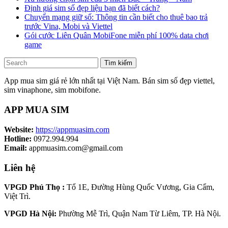
Định giá sim số đẹp liệu bạn đã biết cách?
Chuyển mạng giữ số: Thông tin cần biết cho thuê bao trả
trước Vina, Mobi và Viettel
Gói cước Liên Quân MobiFone miễn phí 100% data chơi
game
Tìm kiếm
App mua sim giá rẻ lớn nhất tại Việt Nam. Bán sim số đẹp viettel,
sim vinaphone, sim mobifone.
APP MUA SIM
Website:
https://appmuasim.com
Hotline:
0972.994.994
Email:
appmuasim.com@gmail.com
Liên hệ
VPGD Phú Thọ :
Tổ 1E, Đường Hùng Quốc Vương, Gia Cẩm,
Việt Trì.
VPGD Hà Nội:
Phường Mễ Trì, Quận Nam Từ Liêm, TP. Hà Nội.