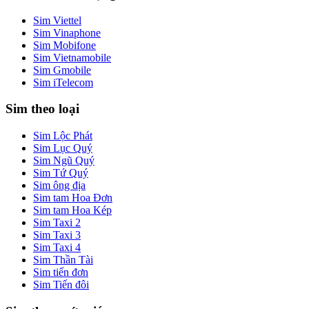
Sim Viettel
Sim Vinaphone
Sim Mobifone
Sim Vietnamobile
Sim Gmobile
Sim iTelecom
Sim theo loại
Sim Lộc Phát
Sim Lục Quý
Sim Ngũ Quý
Sim Tứ Quý
Sim ông địa
Sim tam Hoa Đơn
Sim tam Hoa Kép
Sim Taxi 2
Sim Taxi 3
Sim Taxi 4
Sim Thần Tài
Sim tiến đơn
Sim Tiến đôi