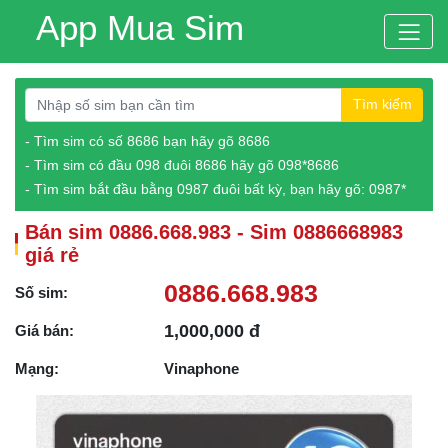
App Mua Sim
Tìm kiếm
- Tìm sim có số 8686 bạn hãy gõ 8686
- Tìm sim có đầu 098 đuôi 8686 hãy gõ 098*8686
- Tìm sim bắt đầu bằng 0987 đuôi bất kỳ, bạn hãy gõ: 0987*
Bán sim 0886.668.983 - Sim 0886668983
giá rẻ
0886.668.983
Số sim:
1,000,000 đ
Giá bán:
Mạng:
Vinaphone