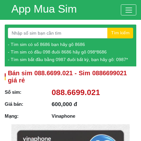
App Mua Sim
Tìm kiếm
- Tìm sim có số 8686 bạn hãy gõ 8686
- Tìm sim có đầu 098 đuôi 8686 hãy gõ 098*8686
- Tìm sim bắt đầu bằng 0987 đuôi bất kỳ, bạn hãy gõ: 0987*
Bán sim 088.6699.021 - Sim 0886699021
giá rẻ
088.6699.021
Số sim:
600,000 đ
Giá bán:
Mạng:
Vinaphone