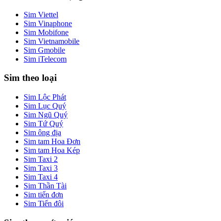
Sim Viettel
Sim Vinaphone
Sim Mobifone
Sim Vietnamobile
Sim Gmobile
Sim iTelecom
Sim theo loại
Sim Lộc Phát
Sim Lục Quý
Sim Ngũ Quý
Sim Tứ Quý
Sim ông địa
Sim tam Hoa Đơn
Sim tam Hoa Kép
Sim Taxi 2
Sim Taxi 3
Sim Taxi 4
Sim Thần Tài
Sim tiến đơn
Sim Tiến đôi