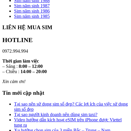
Sim năm sinh 1988
Sim năm sinh 1987
Sim năm sinh 1986
Sim năm sinh 1985
LIÊN HỆ MUA SIM
HOTLINE
0972.994.994
Thời gian làm việc
– Sáng :
8:00 – 12:00
– Chiều :
14:00 – 20:00
Xin cảm ơn!
Tin mới cập nhật
Tại sao nên sử dụng sim số đẹp? Các lợi ích của việc sử dụng
sim số đẹp
Tại sao người kinh doanh nên dùng sim taxi?
Video hướng dẫn kích hoạt eSIM trên iPhone được Viettel
tung ra
Xu hướng chọn sim của 3 miền Bắc – Trung – Nam