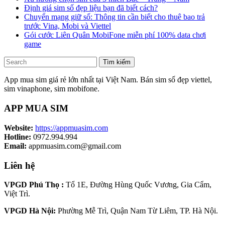
Định giá sim số đẹp liệu bạn đã biết cách?
Chuyển mạng giữ số: Thông tin cần biết cho thuê bao trả
trước Vina, Mobi và Viettel
Gói cước Liên Quân MobiFone miễn phí 100% data chơi
game
Tìm kiếm
App mua sim giá rẻ lớn nhất tại Việt Nam. Bán sim số đẹp viettel,
sim vinaphone, sim mobifone.
APP MUA SIM
Website:
https://appmuasim.com
Hotline:
0972.994.994
Email:
appmuasim.com@gmail.com
Liên hệ
VPGD Phú Thọ :
Tổ 1E, Đường Hùng Quốc Vương, Gia Cẩm,
Việt Trì.
VPGD Hà Nội:
Phường Mễ Trì, Quận Nam Từ Liêm, TP. Hà Nội.