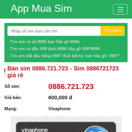
App Mua Sim
Tìm kiếm
- Tìm sim có số 8686 bạn hãy gõ 8686
- Tìm sim có đầu 098 đuôi 8686 hãy gõ 098*8686
- Tìm sim bắt đầu bằng 0987 đuôi bất kỳ, bạn hãy gõ: 0987*
Bán sim 0886.721.723 - Sim 0886721723
giá rẻ
0886.721.723
Số sim:
600,000 đ
Giá bán:
Mạng:
Vinaphone