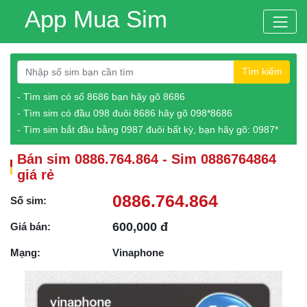
App Mua Sim
Tìm kiếm
- Tìm sim có số 8686 bạn hãy gõ 8686
- Tìm sim có đầu 098 đuôi 8686 hãy gõ 098*8686
- Tìm sim bắt đầu bằng 0987 đuôi bất kỳ, bạn hãy gõ: 0987*
Bán sim 0886.764.864 - Sim 0886764864
giá rẻ
0886.764.864
Số sim:
600,000 đ
Giá bán:
Mạng:
Vinaphone