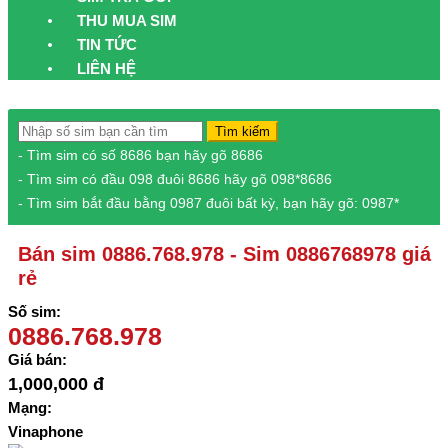
THU MUA SIM
TIN TỨC
LIÊN HỆ
Tìm kiếm
- Tìm sim có số 8686 bạn hãy gõ 8686
- Tìm sim có đầu 098 đuôi 8686 hãy gõ 098*8686
- Tìm sim bắt đầu bằng 0987 đuôi bất kỳ, bạn hãy gõ: 0987*
Bán sim 0886.768.978 - Sim 0886768978 giá
rẻ
Số sim:
0886.768.978
Giá bán:
1,000,000 đ
Mạng:
Vinaphone