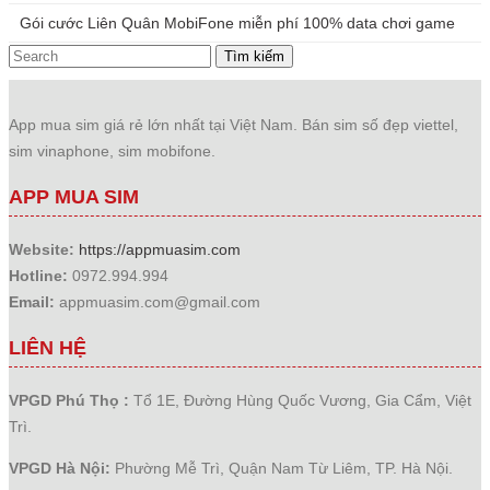
Gói cước Liên Quân MobiFone miễn phí 100% data chơi game
Tìm kiếm
App mua sim giá rẻ lớn nhất tại Việt Nam. Bán sim số đẹp viettel,
sim vinaphone, sim mobifone.
APP MUA SIM
Website:
https://appmuasim.com
Hotline:
0972.994.994
Email:
appmuasim.com@gmail.com
LIÊN HỆ
VPGD Phú Thọ :
Tổ 1E, Đường Hùng Quốc Vương, Gia Cẩm, Việt
Trì.
VPGD Hà Nội:
Phường Mễ Trì, Quận Nam Từ Liêm, TP. Hà Nội.