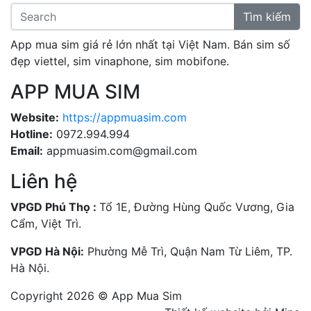
Tìm kiếm
App mua sim giá rẻ lớn nhất tại Việt Nam. Bán sim số
đẹp viettel, sim vinaphone, sim mobifone.
APP MUA SIM
Website:
https://appmuasim.com
Hotline:
0972.994.994
Email:
appmuasim.com@gmail.com
Liên hệ
VPGD Phú Thọ :
Tổ 1E, Đường Hùng Quốc Vương, Gia
Cẩm, Việt Trì.
VPGD Hà Nội:
Phường Mễ Trì, Quận Nam Từ Liêm, TP.
Hà Nội.
Copyright 2026 © App Mua Sim